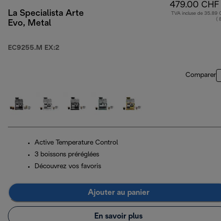
479.00 CHF
La Specialista Arte
TVA incluse de 35.89
( 
Evo, Metal
EC9255.M EX:2
Comparer
Active Temperature Control
3 boissons préréglées
Découvrez vos favoris
Ajouter au panier
En savoir plus