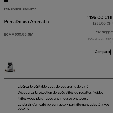
PRIMADONNA AROMATIC
1 199.00 CH
PrimaDonna Aromatic
1 299.00 CH
Prix suggér
ECAM630.55.SM
TVA incluse de 89.84
( 
Comparer
Libérez le véritable goût de vos grains de café
Découvrez la sélection de spécialités de recettes froides
Faites-vous plaisir avec une mousse onctueuse
Le plaisir d'un café personnalisé - parfaitement adapté à vos
besoins