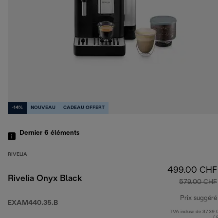
-14%
NOUVEAU
CADEAU OFFERT
Dernier 6
éléments
RIVELIA
499.00 CHF
Rivelia Onyx Black
579.00 CHF
Prix suggéré
EXAM440.35.B
TVA incluse de 37.39
( 