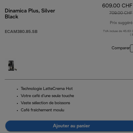
609.00 CHF
Dinamica Plus, Silver
709.00 CHF
Black
Prix suggéré
ECAM380.85.SB
TVA incluse de 45.63
( 
Comparer
Technologie LatteCrema Hot
Votre café d’une seule touche
Vaste sélection de boissons
Café fraîchement moulu
Ajouter au panier