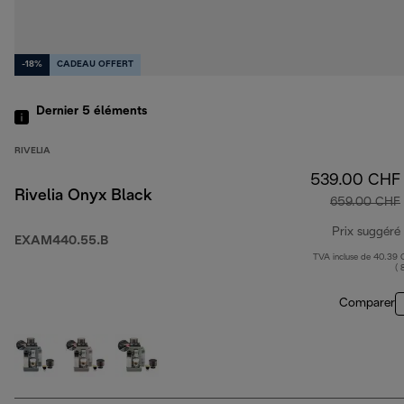
-18%
CADEAU OFFERT
Dernier 5
éléments
RIVELIA
539.00 CHF
Rivelia Onyx Black
659.00 CHF
Prix suggéré
EXAM440.55.B
TVA incluse de 40.39
( 
Comparer