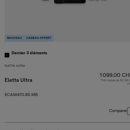
NOUVEAU
CADEAU OFFERT
Dernier 3
éléments
ELETTA ULTRA
1 099.00 CH
Eletta Ultra
TVA incluse de 82.35
( 
ECAM470.85.MB
Comparer