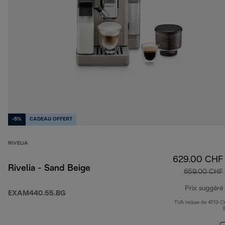
-5%
CADEAU OFFERT
RIVELIA
629.00 CHF
Rivelia - Sand Beige
659.00 CHF
Prix suggéré
EXAM440.55.BG
TVA incluse de 47.13 C