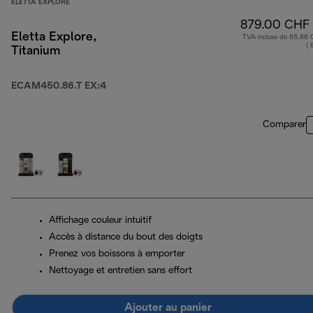
ELETTA EXPLORE
879.00 CHF
Eletta Explore,
TVA incluse de 65.86
( 
Titanium
ECAM450.86.T EX:4
Comparer
Affichage couleur intuitif
Accès à distance du bout des doigts
Prenez vos boissons à emporter
Nettoyage et entretien sans effort
Ajouter au panier