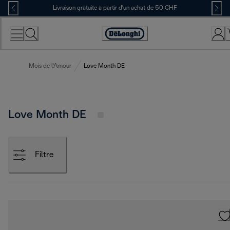
Skip
Livraison gratuite à partir d'un achat de 50 CHF
to
Content
Déclaration
d'accessibilité
Mois de l'Amour
Love Month DE
Love Month DE
Filtre