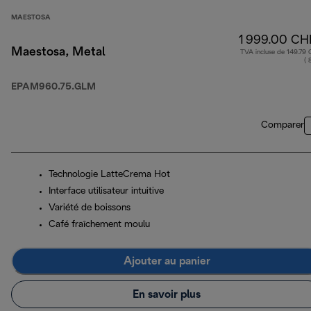
MAESTOSA
1 999.00 CH
Maestosa, Metal
TVA incluse de 149.79
( 
EPAM960.75.GLM
Comparer
Technologie LatteCrema Hot
Interface utilisateur intuitive
Variété de boissons
Café fraîchement moulu
Ajouter au panier
En savoir plus