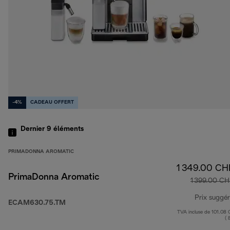
-4%
CADEAU OFFERT
Dernier 9
éléments
PRIMADONNA AROMATIC
1 349.00 CH
PrimaDonna Aromatic
1 399.00 CH
Prix suggé
ECAM630.75.TM
TVA incluse de 101.08
( 