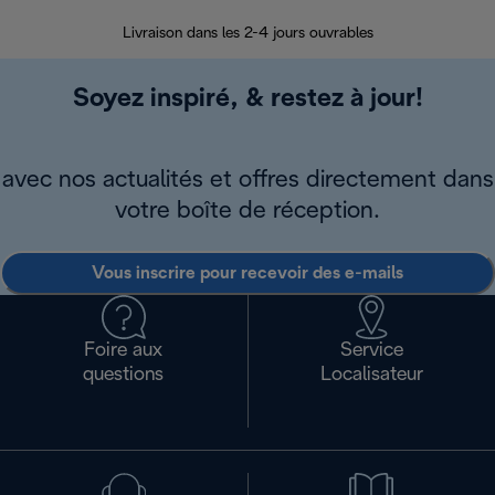
Livraison dans les 2-4 jours ouvrables
Da
Soyez inspiré, & restez à jour!
avec nos actualités et offres directement dans
votre boîte de réception.
Vous inscrire pour recevoir des e-mails
Foire aux
Service
questions
Localisateur