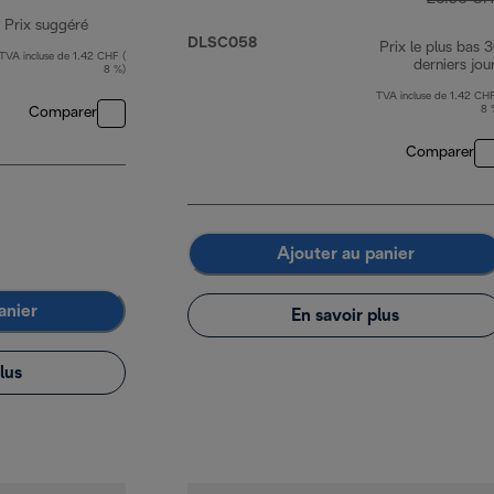
Prix suggéré
DLSC058
Prix le plus bas 
TVA incluse de 1.42 CHF (
prix original 24.90 CHF
derniers jou
8 %)
TVA incluse de 1.42 CHF
8 
Comparer
Comparer
Ajouter au panier
anier
En savoir plus
lus