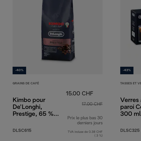
-40%
-43%
GRAINS DE CAFÉ
TASSES ET V
15.00 CHF
Kimbo pour
Verres 
17.00 CHF
De’Longhi,
paroi C
Prestige, 65 %
300 ml,
Prix le plus bas 30
Arabica 35 %
derniers jours
Robusta, 1 kg
DLSC615
DLSC325
TVA incluse de 0.38 CHF
( 3 %)