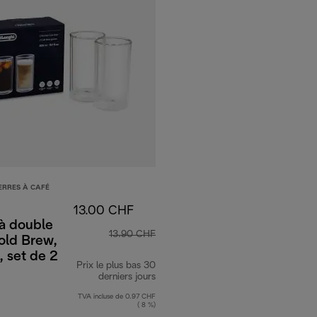
ERRES À CAFÉ
13.00 CHF
à double
13.90 CHF
old Brew,
 set de 2
Prix le plus bas 30
derniers jours
TVA incluse de 0.97 CHF
( 8 %)