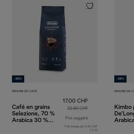
-26%
-29%
GRAINS DE CAFÉ
GRAINS DE C
17.00 CHF
Café en grains
Kimbo 
22.90 CHF
Selezione, 70 %
De’Lon
Prix suggéré
Arabica 30 %
Arabica
Robusta, 1 kg
TVA incluse de 0.43 CHF
prix original 22.90 CH
( 3 %)