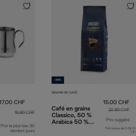
-34%
GRAINS DE CAFÉ
17.00 CHF
15.00 CHF
Café en grains
22.90 CHF
18.90 CHF
Classico, 50 %
Prix suggéré
Arabica 50 %
Prix le plus bas 30
Robusta, 1 kg
TVA incluse de 0.38 C
pri
derniers jours
( 3 