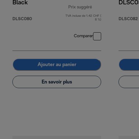
Black
DLSC0
Prix suggéré
TVA incluse de 1.42 CHF (
prix original 19.90 CH
DLSC080
DLSC082
8 %)
Comparer
Ajouter au panier
En savoir plus