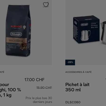
-29%
AFÉ
ACCESSOIRES À CAFÉ
17.00 CHF
pour
Pichet à lait
18.90 CHF
ghi, 100 %
350 ml
, 1 kg
Prix le plus bas 30
F
derniers jours
DLSC060