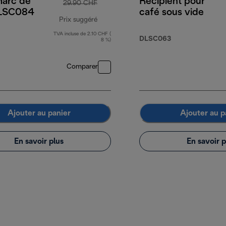
marc de
Récipient pour
29.90 CHF
DLSC084
café sous vide
Prix suggéré
TVA incluse de 2.10 CHF (
prix original 29.90 CHF
DLSC063
8 %)
Comparer
Ajouter au panier
Ajouter au p
En savoir plus
En savoir p