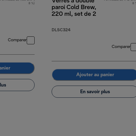
Verres à double
8 %)
8 
paroi Cold Brew,
220 ml, set de 2
DLSC324
Comparer
Comparer
anier
Ajouter au panier
lus
En savoir plus