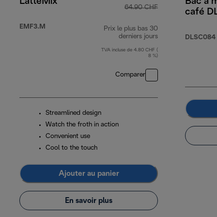
LatteMix
Bac à 
64.90 CHF
café 
EMF3.M
Prix le plus bas 30
derniers jours
DLSC084
TVA incluse de 4.80 CHF (
8 %)
Comparer
Streamlined design
Watch the froth in action
Convenient use
Cool to the touch
Ajouter au panier
En savoir plus