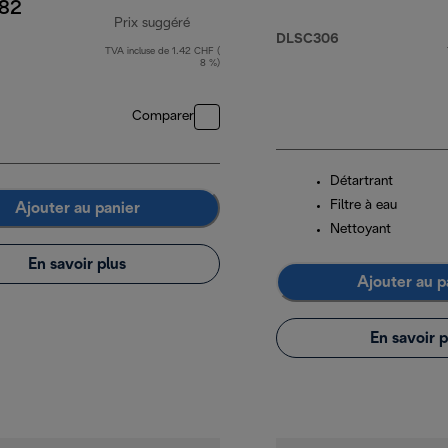
82
Prix suggéré
DLSC306
TVA incluse de 1.42 CHF (
F
prix original 22.90 CHF
8 %)
Comparer
Détartrant
Filtre à eau
Ajouter au panier
Nettoyant
En savoir plus
Ajouter au p
En savoir p