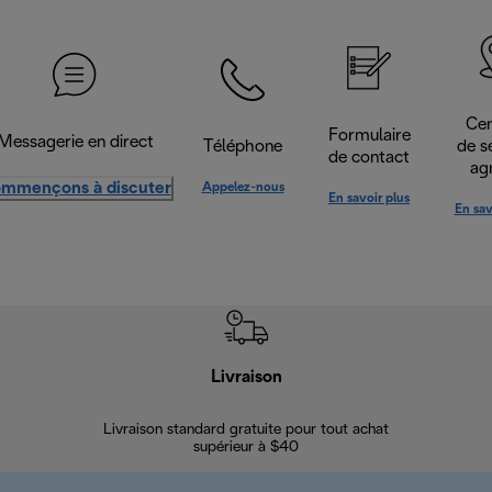
Cen
Formulaire
Messagerie en direct
Téléphone
de s
de contact
ag
mmençons à discuter
Appelez-nous
En savoir plus
En sav
Livraison
Gara
Livraison standard gratuite pour tout achat
Enregi
supérieur à $40