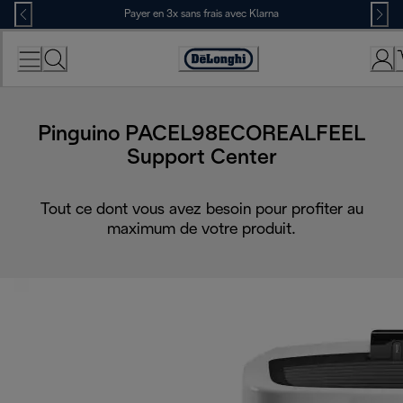
Skip
Payer en 3x sans frais avec Klarna
to
Content
Déclaration
d'accessibilité
Pinguino PACEL98ECOREALFEEL
Support Center
Tout ce dont vous avez besoin pour profiter au
maximum de votre produit.