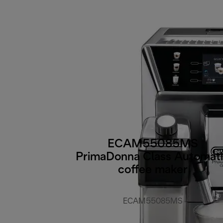
ECAM55085MS
PrimaDonna Class Automat
coffee maker
ECAM55085MS