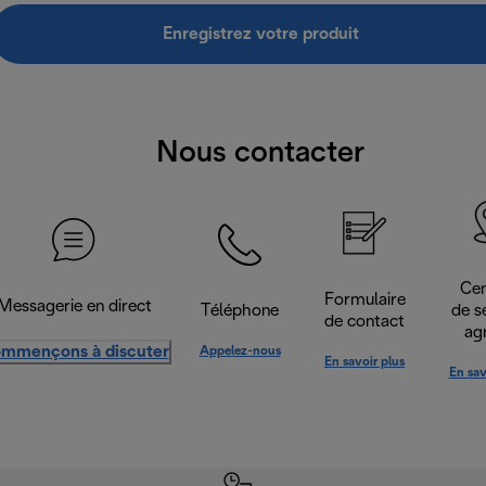
Enregistrez votre produit
Nous contacter
Cen
Formulaire
Messagerie en direct
Téléphone
de s
de contact
ag
mmençons à discuter
Appelez-nous
En savoir plus
En sav