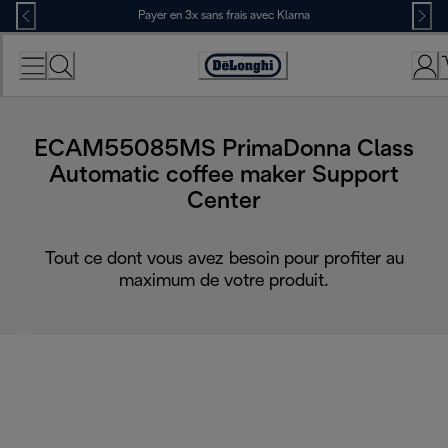
Skip
Payer en 3x sans frais avec Klarna
to
Content
Déclaration
d'accessibilité
ECAM55085MS PrimaDonna Class
Automatic coffee maker Support
Center
Tout ce dont vous avez besoin pour profiter au
maximum de votre produit.