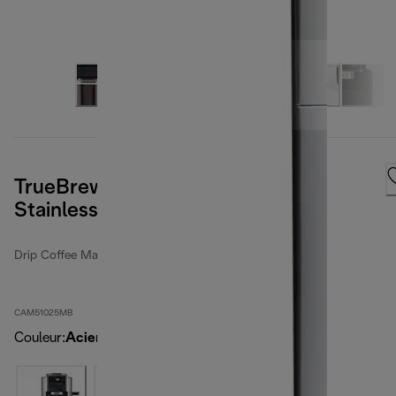
TrueBrew Drip Coffee Maker -
Stainless/Black
Drip Coffee Makers
CAM51025MB
Couleur
:
Acier inoxydable / noir