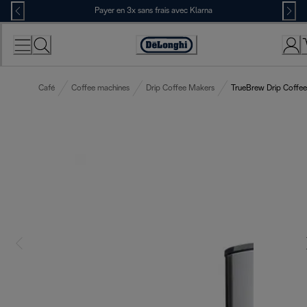
Skip
Payer en 3x sans frais avec Klarna
to
Content
Déclaration
d'accessibilité
Café
Coffee machines
Drip Coffee Makers
TrueBrew Drip Coffee