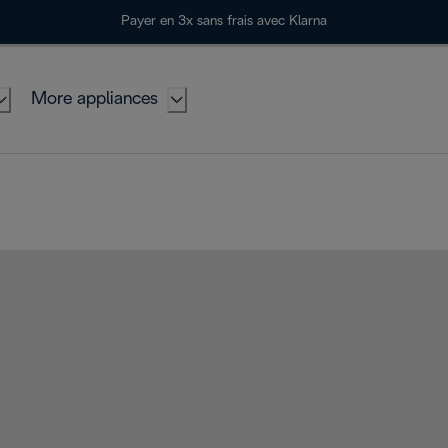
Payer en 3x sans frais avec Klarna
More appliances