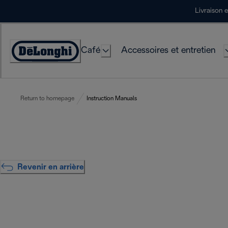
Skip
Livraison 
to
Content
Café
Accessoires et entretien
Déclaration
d'accessibilité
Return to homepage
Instruction Manuals
Revenir en arrière