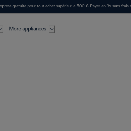
express gratuite pour tout achat supérieur à 500 €.
Payer en 3x sans frais 
More appliances