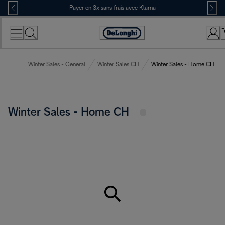
Skip
Payer en 3x sans frais avec Klarna
to
Content
Déclaration
d'accessibilité
Winter Sales - General
Winter Sales CH
Winter Sales - Home CH
Winter Sales - Home CH