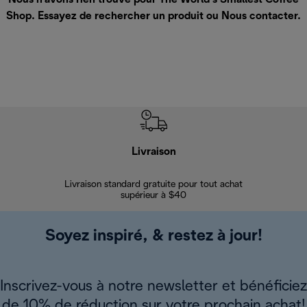
Shop. Essayez de rechercher un produit ou
Nous contacter
.
Livraison
Gara
Livraison standard gratuite pour tout achat
Enregi
supérieur à $40
Soyez inspiré, & restez à jour!
Inscrivez-vous à notre newsletter et bénéficiez
de 10% de réduction sur votre prochain achat!