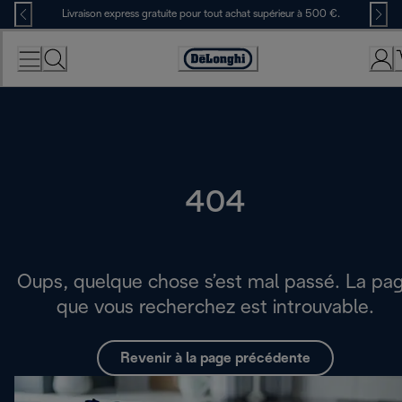
Skip
Livraison express gratuite pour tout achat supérieur à 500 €.
to
Content
Déclaration
d'accessibilité
404
Oups, quelque chose s’est mal passé. La pa
que vous recherchez est introuvable.
Revenir à la page précédente