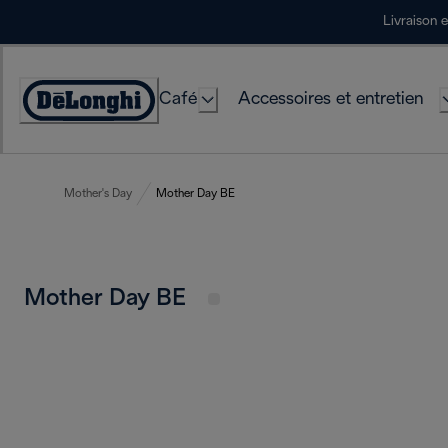
Skip
Livraison 
to
Content
Café
Accessoires et entretien
Déclaration
d'accessibilité
Mother's Day
Mother Day BE
Mother Day BE