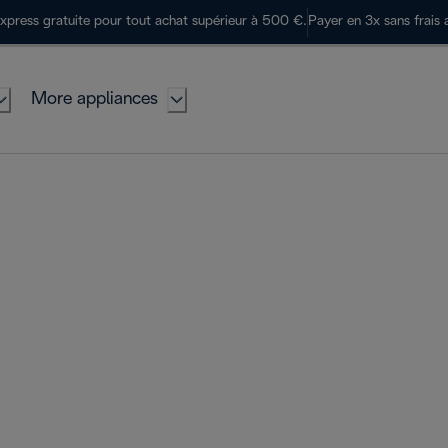
express gratuite pour tout achat supérieur à 500 €.
Payer en 3x sans frais 
More appliances