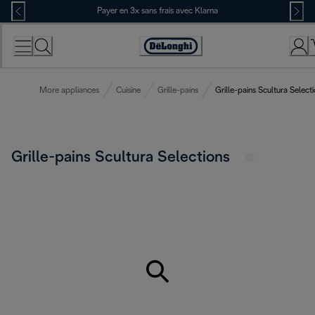
Skip
Payer en 3x sans frais avec Klarna
to
Content
Déclaration
d'accessibilité
More appliances
Cuisine
Grille-pains
Grille-pains Scultura Select
Grille-pains Scultura Selections