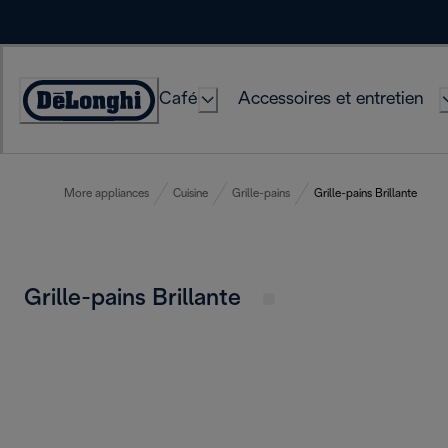
Skip
to
Content
Café
Accessoires et entretien
Déclaration
d'accessibilité
More appliances
Cuisine
Grille-pains
Grille-pains Brillante
Grille-pains Brillante