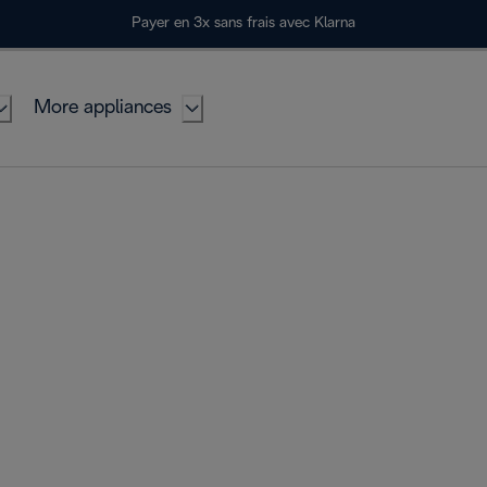
Payer en 3x sans frais avec Klarna
More appliances