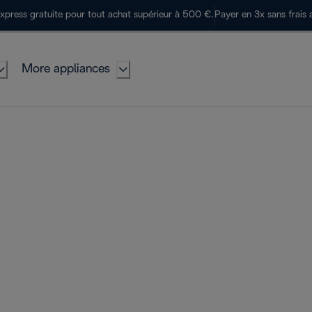
express gratuite pour tout achat supérieur à 500 €.
Payer en 3x sans frais 
More appliances