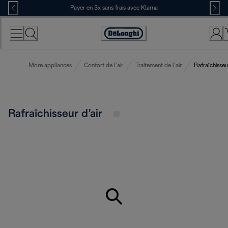
Skip
Payer en 3x sans frais avec Klarna
to
Content
Déclaration
d'accessibilité
More appliances
Confort de l’air
Traitement de l’air
Rafraîchisseu
Rafraîchisseur d’air