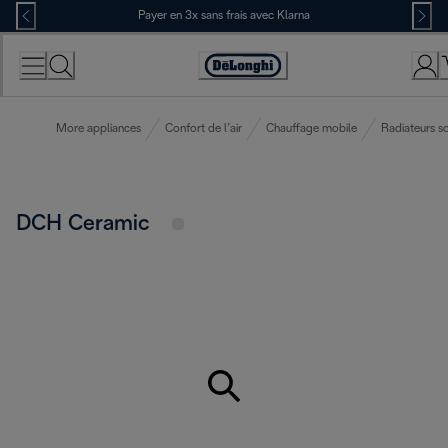
Skip
Payer en 3x sans frais avec Klarna
to
Content
Déclaration
d'accessibilité
More appliances
Confort de l’air
Chauffage mobile
Radiateurs s
DCH Ceramic