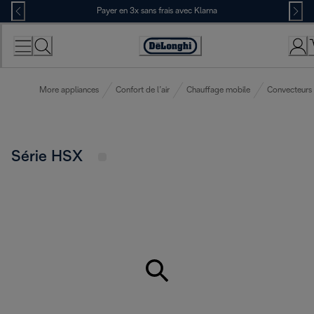
Skip
Payer en 3x sans frais avec Klarna
to
Content
Déclaration
d'accessibilité
More appliances
Confort de l’air
Chauffage mobile
Convecteurs
Série HSX