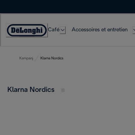
Skip
to
Content
Café
Accessoires et entretien
Déclaration
d'accessibilité
Kampanj
Klarna Nordics
Klarna Nordics