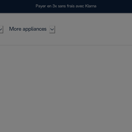
Payer en 3x sans frais avec Klarna
More appliances