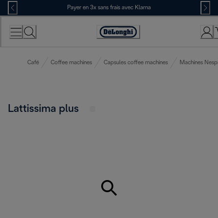
Skip
Payer en 3x sans frais avec Klarna
to
Content
Déclaration
d'accessibilité
Café
Coffee machines
Capsules coffee machines
Machines Nesp
Lattissima plus