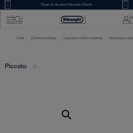
Skip
Payer en 3x sans frais avec Klarna
to
Content
Déclaration
d'accessibilité
Café
Coffee machines
Capsules coffee machines
Machines à caf
Piccolo