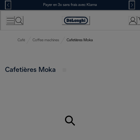
Skip
Payer en 3x sans frais avec Klarna
to
Content
Déclaration
d'accessibilité
Café
Coffee machines
Cafetières Moka
Cafetières Moka