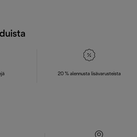
eduista
ejä
20 % alennusta lisävarusteista