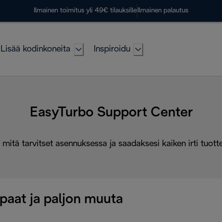
Ilmainen toimitus yli 49€ tilauksille
Ilmainen palautus
Lisää kodinkoneita
Inspiroidu
EasyTurbo Support Center
 mitä tarvitset asennuksessa ja saadaksesi kaiken irti tuott
paat ja paljon muuta