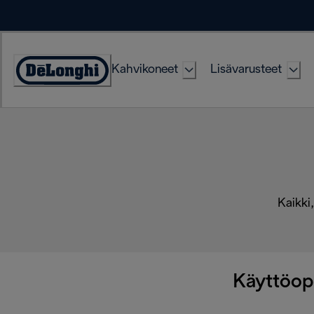
Skip
to
Content
Kahvikoneet
Lisävarusteet
Accessibility
Statement
Kaikki,
Käyttöop