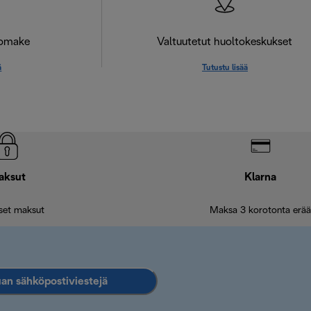
lomake
Valtuutetut huoltokeskukset
ä
Tutustu lisää
aksut
Klarna
iset maksut
Maksa 3 korotonta erää
an sähköpostiviestejä