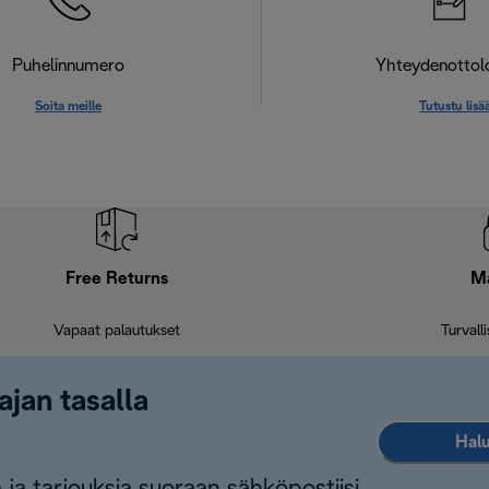
Puhelinnumero
Yhteydenotto
Soita meille
Tutustu lisä
Free Returns
M
Vapaat palautukset
Turvall
ajan tasalla
Halu