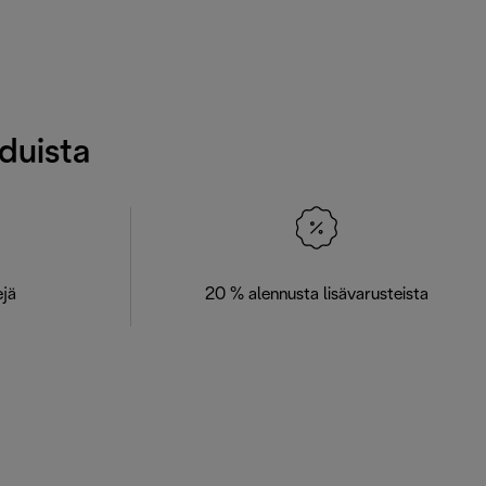
eduista
ejä
20 % alennusta lisävarusteista