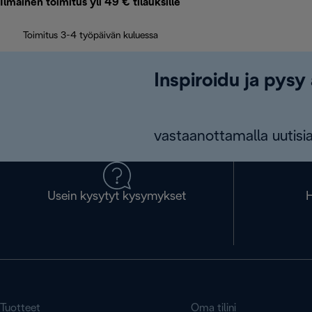
Ilmainen toimitus yli 49 € tilauksille
Toimitus 3-4 työpäivän kuluessa
Inspiroidu ja pysy 
vastaanottamalla uutisia
Usein kysytyt kysymykset
H
Tuotteet
Oma tilini