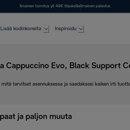
Ilmainen toimitus yli 49€ tilauksille
Ilmainen palautus
Lisää kodinkoneita
Inspiroidu
ta Cappuccino Evo, Black Support C
 mitä tarvitset asennuksessa ja saadaksesi kaiken irti tuott
paat ja paljon muuta