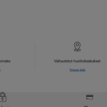
lomake
Valtuutetut huoltokeskukset
ä
Tutustu lisää