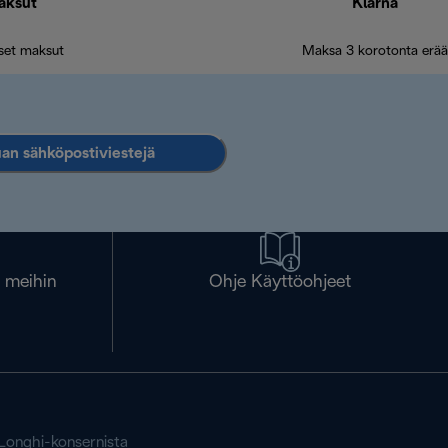
aksut
Klarna
iset maksut
Maksa 3 korotonta erää
an sähköpostiviestejä
a meihin
Ohje Käyttöohjeet
'Longhi-konsernista