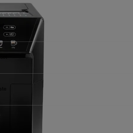
et
eet
ste