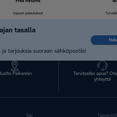
Free Returns
M
Vapaat palautukset
Turvall
ajan tasalla
Halu
 ja tarjouksia suoraan sähköpostiisi
uolto Paikannin
Tarvitsetko apua? Ot
yhteyttä
Tuki
Tietoja De