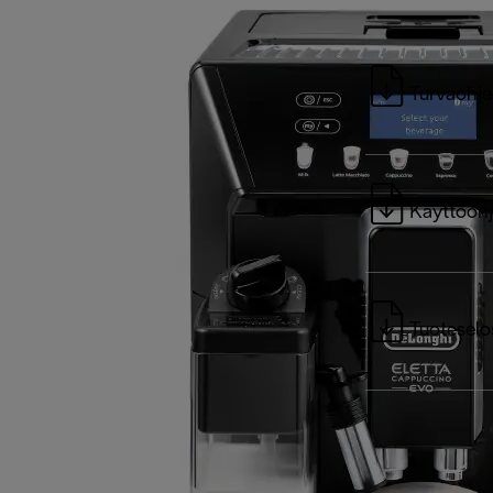
Turvaohje
Käyttöohj
Tuoteselo