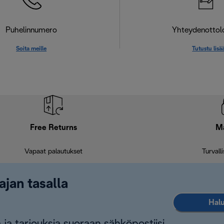
Puhelinnumero
Yhteydenotto
Soita meille
Tutustu lisä
Free Returns
M
Vapaat palautukset
Turvall
ajan tasalla
Halu