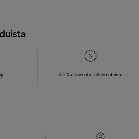
eduista
ejä
20 % alennusta lisävarusteista