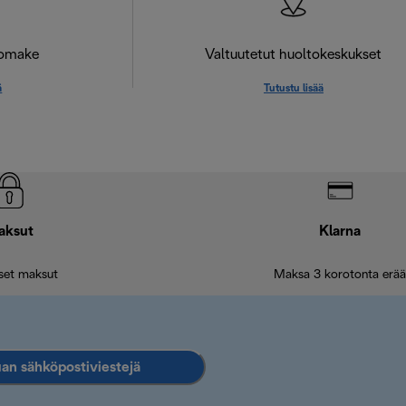
lomake
Valtuutetut huoltokeskukset
ä
Tutustu lisää
aksut
Klarna
iset maksut
Maksa 3 korotonta erää
an sähköpostiviestejä