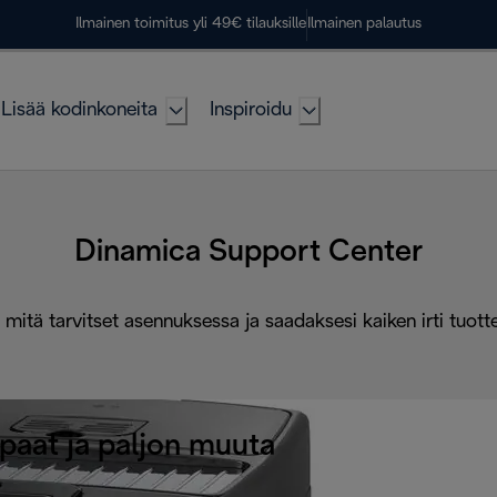
Ilmainen toimitus yli 49€ tilauksille
Ilmainen palautus
Lisää kodinkoneita
Inspiroidu
Dinamica Support Center
 mitä tarvitset asennuksessa ja saadaksesi kaiken irti tuott
paat ja paljon muuta