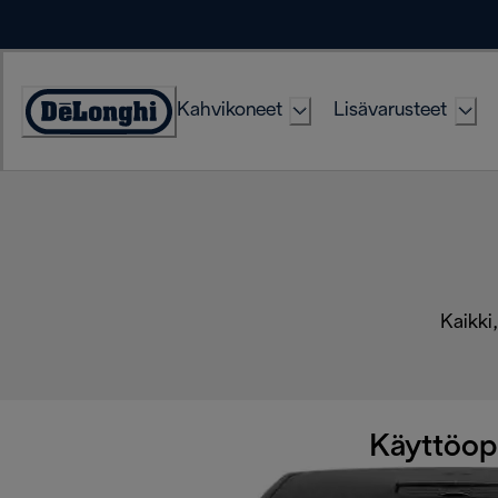
Skip
to
Content
Kahvikoneet
Lisävarusteet
Accessibility
Statement
Kaikki,
Käyttöop