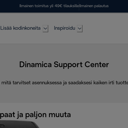
Ilmainen toimitus yli 49€ tilauksille
Ilmainen palautus
Lisää kodinkoneita
Inspiroidu
Dinamica Support Center
 mitä tarvitset asennuksessa ja saadaksesi kaiken irti tuott
paat ja paljon muuta