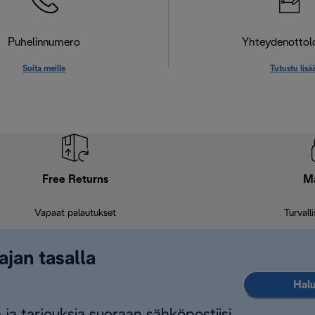
Puhelinnumero
Yhteydenotto
Soita meille
Tutustu lisä
Free Returns
M
Vapaat palautukset
Turvall
ajan tasalla
Halu