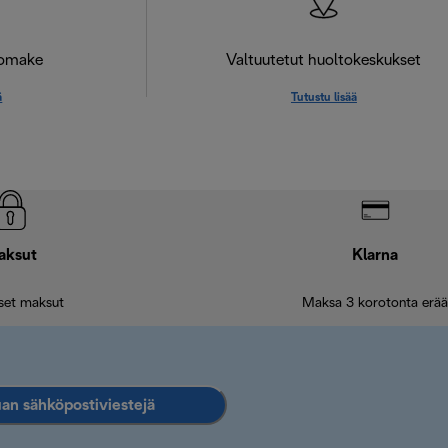
lomake
Valtuutetut huoltokeskukset
ä
Tutustu lisää
aksut
Klarna
iset maksut
Maksa 3 korotonta erää
an sähköpostiviestejä