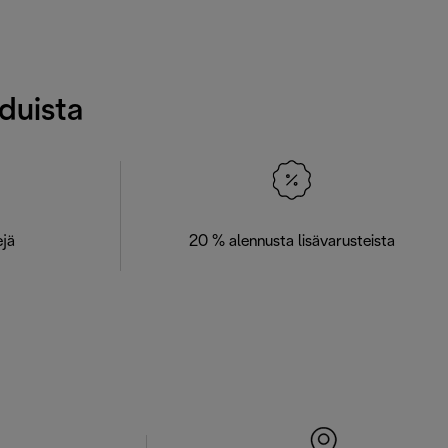
eduista
ejä
20 % alennusta lisävarusteista