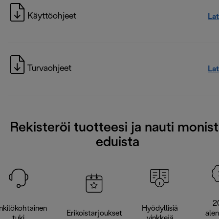
Käyttöohjeet
La
Turvaohjeet
La
Rekisteröi tuotteesi ja nauti monis
eduista
2
nkilökohtainen
Hyödyllisiä
Erikoistarjoukset
ale
tuki
vinkkejä