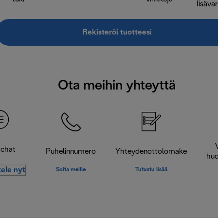
lisäva
Rekisteröi tuotteesi
Ota meihin yhteyttä
-chat
Puhelinnumero
Yhteydenottolomake
huo
ele nyt
Soita meille
Tutustu lisää