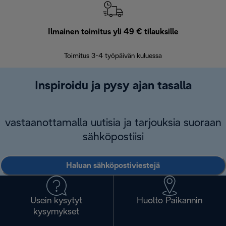
Ilmainen toimitus yli 49 € tilauksille
F
Toimitus 3-4 työpäivän kuluessa
Vap
Inspiroidu ja pysy ajan tasalla
vastaanottamalla uutisia ja tarjouksia suoraan
sähköpostiisi
Haluan sähköpostiviestejä
Usein kysytyt
Huolto Paikannin
kysymykset