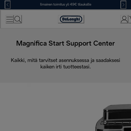
Skip
Ilmainen toimitus yli 49€ tilauksille
to
Content
Accessibility
Statement
Magnifica Start Support Center
Kaikki, mitä tarvitset asennuksessa ja saadaksesi
kaiken irti tuotteestasi.