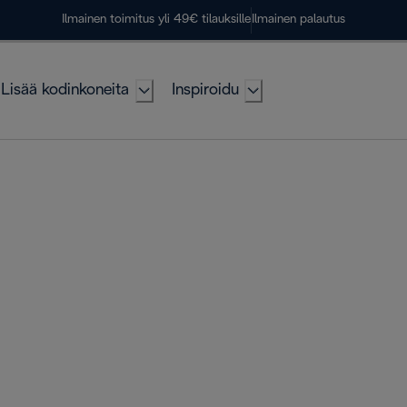
Ilmainen toimitus yli 49€ tilauksille
Ilmainen palautus
Lisää kodinkoneita
Inspiroidu