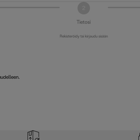
2
Tietosi
Rekisteröidy tai kirjaudu sisään
uudelleen.