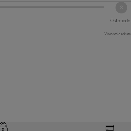
3
Ostotiedo
Viimeistele rekiste