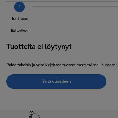
1
Tuotteesi
Etsi tuotteesi
Tuotteita ei löytynyt
Palaa takaisin ja yritä kirjoittaa tuotenumero tai mallinumero 
Yritä uudelleen