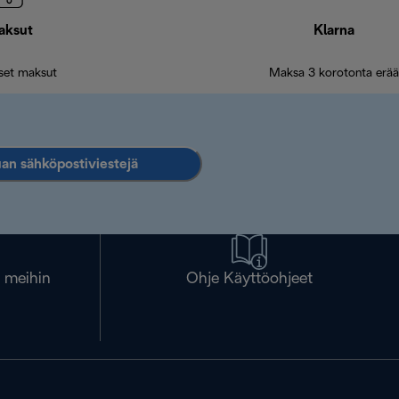
aksut
Klarna
iset maksut
Maksa 3 korotonta erää
an sähköpostiviestejä
a meihin
Ohje Käyttöohjeet