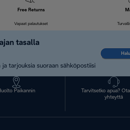
Free Returns
M
Vapaat palautukset
Turvall
ajan tasalla
Halu
 ja tarjouksia suoraan sähköpostiisi
uolto Paikannin
Tarvitsetko apua? Ot
yhteyttä