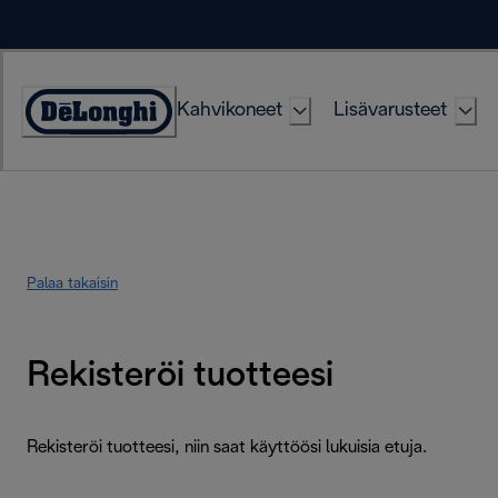
Skip
to
Content
Kahvikoneet
Lisävarusteet
Accessibility
Statement
Palaa takaisin
Rekisteröi tuotteesi
Rekisteröi tuotteesi, niin saat käyttöösi lukuisia etuja.