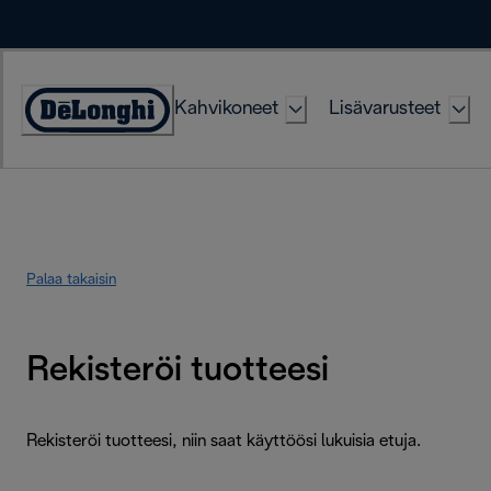
Skip
to
Content
Kahvikoneet
Lisävarusteet
Accessibility
Statement
Palaa takaisin
Rekisteröi tuotteesi
Rekisteröi tuotteesi, niin saat käyttöösi lukuisia etuja.