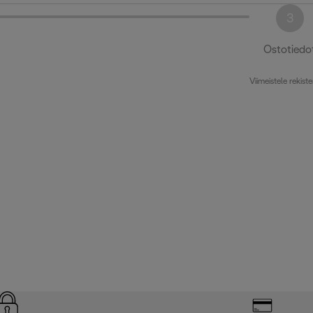
3
Ostotiedo
Viimeistele rekiste