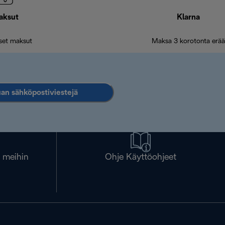
aksut
Klarna
iset maksut
Maksa 3 korotonta erää
an sähköpostiviestejä
a meihin
Ohje Käyttöohjeet