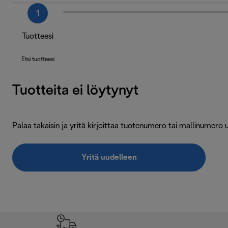
1
Tuotteesi
Etsi tuotteesi
Tuotteita ei löytynyt
Palaa takaisin ja yritä kirjoittaa tuotenumero tai mallinumero 
Yritä uudelleen