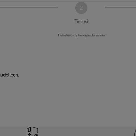
2
Tietosi
Rekisteröidy tai kirjaudu sisään
uudelleen.