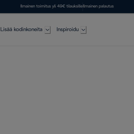
Ilmainen toimitus yli 49€ tilauksille
Ilmainen palautus
Lisää kodinkoneita
Inspiroidu