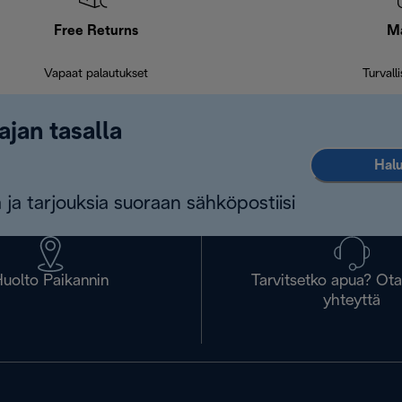
Free Returns
M
Vapaat palautukset
Turvall
ajan tasalla
Halu
 ja tarjouksia suoraan sähköpostiisi
uolto Paikannin
Tarvitsetko apua? Ot
yhteyttä