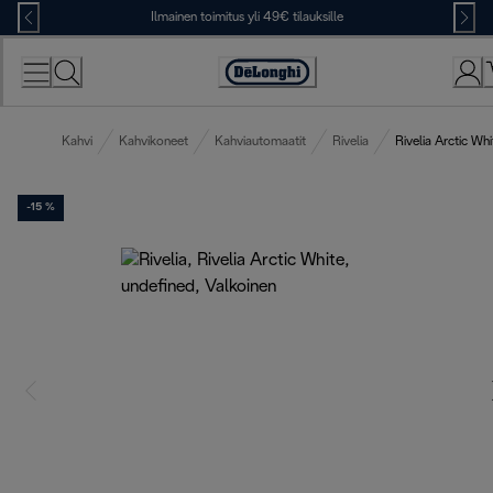
Skip
Ilmainen toimitus yli 49€ tilauksille
to
Content
Accessibility
Statement
Kahvi
Kahvikoneet
Kahviautomaatit
Rivelia
Rivelia Arctic Whi
-15 %