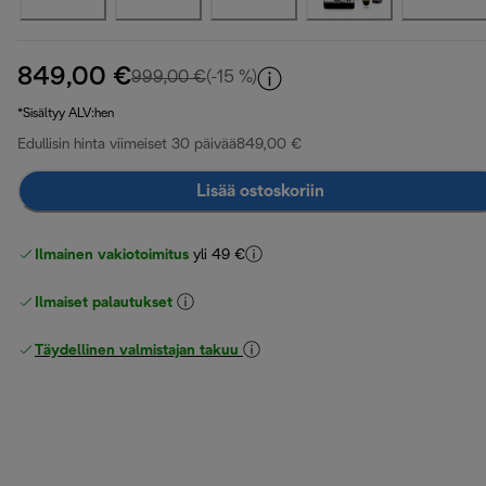
849,00 €
alkuperäinen hinta 999,00 €
999,00 €
(-15 %)
*Sisältyy ALV:hen
Edullisin hinta viimeiset 30 päivää
849,00 €
Lisää ostoskoriin
Ilmainen vakiotoimitus
yli 49 €
Ilmaiset palautukset
Täydellinen valmistajan takuu