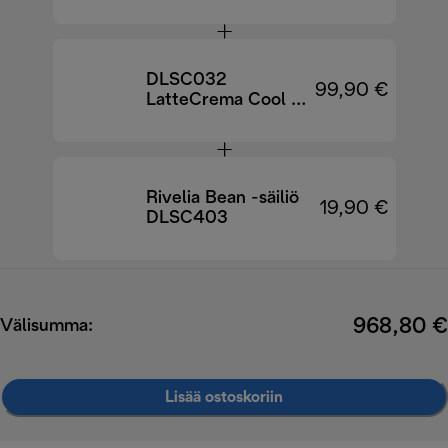
kahvinkeitin
EXAM440.55.W
DLSC032
99,90 €
LatteCrema Cool -
päivityssarja
Rivelia Bean -säiliö
19,90 €
DLSC403
968,80 €
Välisumma:
Lisää ostoskoriin