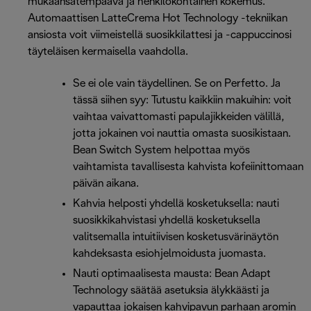
mukaansatempaava ja henkilökohtainen kokemus.
Automaattisen LatteCrema Hot Technology -tekniikan
ansiosta voit viimeistellä suosikkilattesi ja -cappuccinosi
täyteläisen kermaisella vaahdolla.
Se ei ole vain täydellinen. Se on Perfetto. Ja
tässä siihen syy: Tutustu kaikkiin makuihin: voit
vaihtaa vaivattomasti papulajikkeiden välillä,
jotta jokainen voi nauttia omasta suosikistaan.
Bean Switch System helpottaa myös
vaihtamista tavallisesta kahvista kofeiinittomaan
päivän aikana.
Kahvia helposti yhdellä kosketuksella: nauti
suosikkikahvistasi yhdellä kosketuksella
valitsemalla intuitiivisen kosketusvärinäytön
kahdeksasta esiohjelmoidusta juomasta.
Nauti optimaalisesta mausta: Bean Adapt
Technology säätää asetuksia älykkäästi ja
vapauttaa jokaisen kahvipavun parhaan aromin