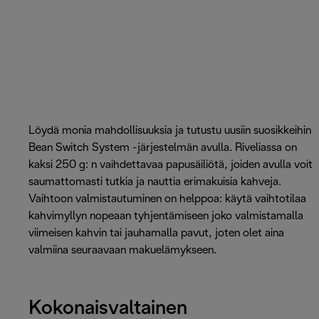
Löydä monia mahdollisuuksia ja tutustu uusiin suosikkeihin
Bean Switch System -järjestelmän avulla. Riveliassa on
kaksi 250 g: n vaihdettavaa papusäiliötä, joiden avulla voit
saumattomasti tutkia ja nauttia erimakuisia kahveja.
Vaihtoon valmistautuminen on helppoa: käytä vaihtotilaa
kahvimyllyn nopeaan tyhjentämiseen joko valmistamalla
viimeisen kahvin tai jauhamalla pavut, joten olet aina
valmiina seuraavaan makuelämykseen.
Kokonaisvaltainen