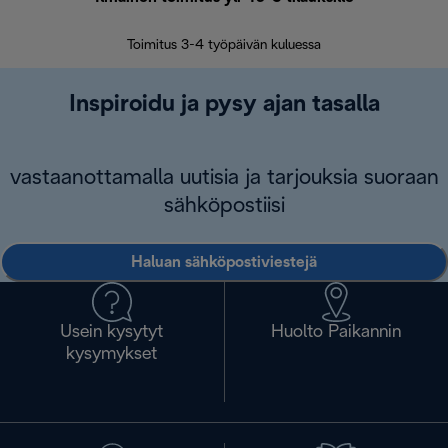
Toimitus 3-4 työpäivän kuluessa
Vap
Inspiroidu ja pysy ajan tasalla
vastaanottamalla uutisia ja tarjouksia suoraan
sähköpostiisi
Haluan sähköpostiviestejä
Usein kysytyt
Huolto Paikannin
kysymykset