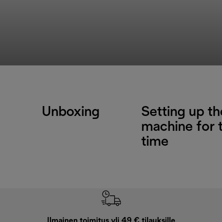
Unboxing
Setting up th
machine for t
time
Ilmainen toimitus yli 49 € tilauksille
F