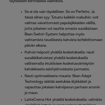
täyteläisen kermaisella vaahdolla.
Se ei ole vain täydellinen. Se on Perfetto. Ja
tässä siihen syy: Tutustu kaikkiin makuihin: voit
vaihtaa vaivattomasti papulajikkeiden välillä,
jotta jokainen voi nauttia omasta suosikistaan.
Bean Switch System helpottaa myös
vaihtamista tavallisesta kahvista kofeiinittomaan
päivän aikana.
Kahvia helposti yhdellä kosketuksella: nauti
suosikkikahvistasi yhdellä kosketuksella
valitsemalla intuitiivisen kosketusvärinäytön
kahdeksasta esiohjelmoidusta juomasta.
Nauti optimaalisesta mausta: Bean Adapt
Technology säätää asetuksia älykkäästi ja
vapauttaa jokaisen kahvipavun parhaan aromin
ja maun.
LatteCrema Hot yhdellä kosketuksella: valmista