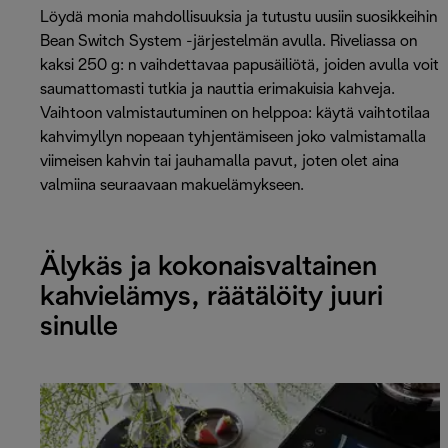
Löydä monia mahdollisuuksia ja tutustu uusiin suosikkeihin
Bean Switch System -järjestelmän avulla. Riveliassa on
kaksi 250 g: n vaihdettavaa papusäiliötä, joiden avulla voit
saumattomasti tutkia ja nauttia erimakuisia kahveja.
Vaihtoon valmistautuminen on helppoa: käytä vaihtotilaa
kahvimyllyn nopeaan tyhjentämiseen joko valmistamalla
viimeisen kahvin tai jauhamalla pavut, joten olet aina
valmiina seuraavaan makuelämykseen.
Älykäs ja kokonaisvaltainen
kahvielämys, räätälöity juuri
sinulle