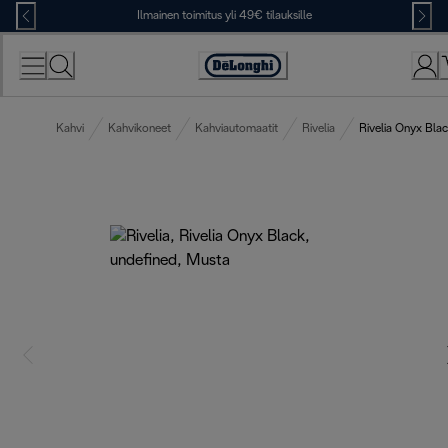
Skip
Ilmainen toimitus yli 49€ tilauksille
to
Content
Accessibility
Statement
Kahvi
Kahvikoneet
Kahviautomaatit
Rivelia
Rivelia Onyx Bla