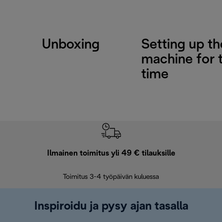
Unboxing
Setting up th
machine for t
time
Ilmainen toimitus yli 49 € tilauksille
F
Toimitus 3-4 työpäivän kuluessa
Vap
Inspiroidu ja pysy ajan tasalla