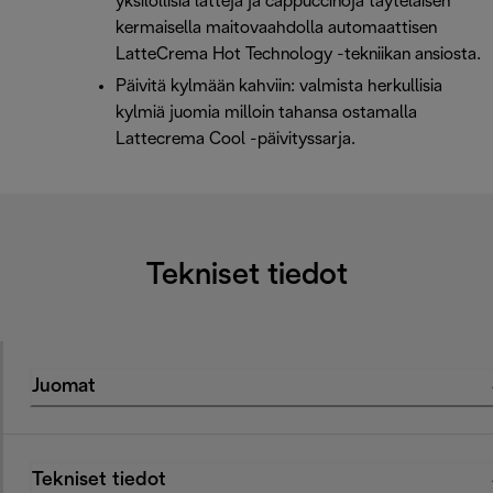
yksilöllisiä latteja ja cappuccinoja täyteläisen
kermaisella maitovaahdolla automaattisen
LatteCrema Hot Technology -tekniikan ansiosta.
Päivitä kylmään kahviin: valmista herkullisia
kylmiä juomia milloin tahansa ostamalla
Lattecrema Cool -päivityssarja.
Tekniset tiedot
Juomat
Tekniset tiedot