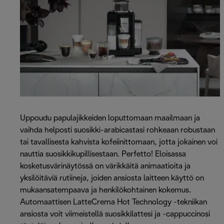
Uppoudu papulajikkeiden loputtomaan maailmaan ja
vaihda helposti suosikki-arabicastasi rohkeaan robustaan ​​
tai tavallisesta kahvista kofeiinittomaan, jotta jokainen voi
nauttia suosikkikupillisestaan. Perfetto! Eloisassa
kosketusvärinäytössä on värikkäitä animaatioita ja
yksilöitäviä rutiineja, joiden ansiosta laitteen käyttö on
mukaansatempaava ja henkilökohtainen kokemus.
Automaattisen LatteCrema Hot Technology -tekniikan
ansiosta voit viimeistellä suosikkilattesi ja -cappuccinosi