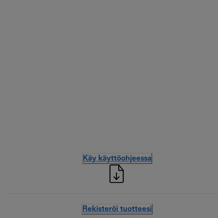
Käy käyttöohjeessa
Rekisteröi tuotteesi