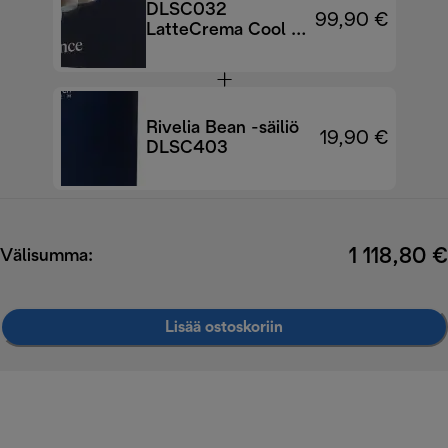
DLSC032
99,90 €
LatteCrema Cool -
päivityssarja
Rivelia Bean -säiliö
19,90 €
DLSC403
1 118,80 €
Välisumma:
Lisää ostoskoriin