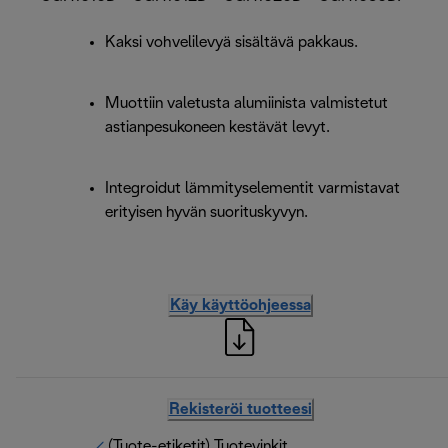
Kaksi vohvelilevyä sisältävä pakkaus.
Muottiin valetusta alumiinista valmistetut
astianpesukoneen kestävät levyt.
Integroidut lämmityselementit varmistavat
erityisen hyvän suorituskyvyn.
Käy käyttöohjeessa
Rekisteröi tuotteesi
(Tuote-etiketit) Tuotevinkit