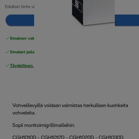
Edullisin hinta viimeiset 30 päivää
69,00 €
Lisää ostoskoriin
Ilmainen vakiotoimitus
yli 49 €
Ilmaiset palautukset
Täydellinen valmistajan takuu
Vohvelilevyillä voidaan valmistaa herkullisen kuohkeita
vohveleita.
Sopii monitoimigrillimalleihin:
CGH1010D - CGH1012D - CGH1020D - CGH1030D.