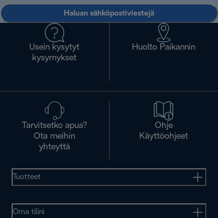
Haluan sähköpostiviestejä
Usein kysytyt
Huolto Paikannin
kysymykset
Tarvitsetko apua?
Ohje
Ota meihin
Käyttöohjeet
yhteyttä
Tuotteet
Oma tilini