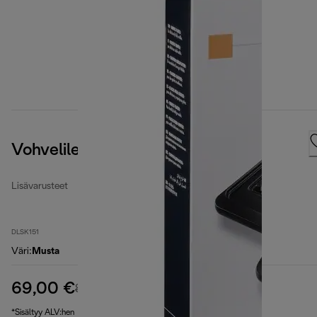
Vohvelilevyt
Lisävarusteet
DLSK151
Väri
:
Musta
69,00 €
alkuperäinen hinta 81,90 €
81,90 €
(-16 %)
*Sisältyy ALV:hen