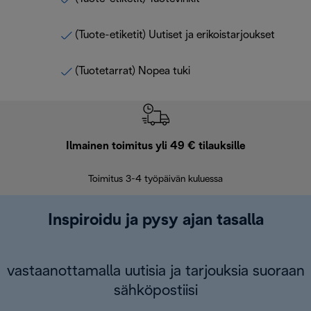
(Tuote-etiketit) Uutiset ja erikoistarjoukset
(Tuotetarrat) Nopea tuki
Ilmainen toimitus yli 49 € tilauksille
F
Toimitus 3-4 työpäivän kuluessa
Vap
Inspiroidu ja pysy ajan tasalla
vastaanottamalla uutisia ja tarjouksia suoraan
sähköpostiisi