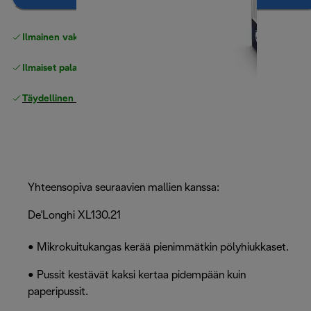
Ilmainen vakiotoimitus
yli 49 €
Ilmaiset palautukset
Täydellinen valmistajan takuu
Yhteensopiva seuraavien mallien kanssa:
De'Longhi XL130.21
• Mikrokuitukangas kerää pienimmätkin pölyhiukkaset.
• Pussit kestävät kaksi kertaa pidempään kuin
paperipussit.