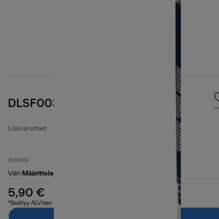
DLSF003 Micro filtering bags
Lisävarusteet
DLSF003
Väri
:
Määrittelemätön
5,90 €
*Sisältyy ALV:hen
Lisää ostoskoriin