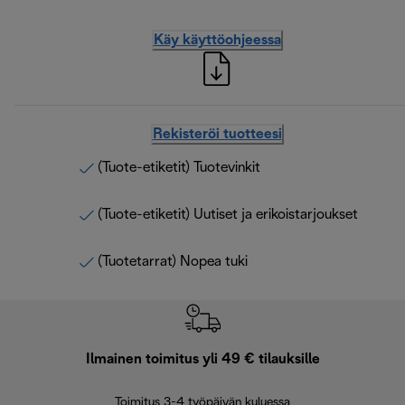
Käy käyttöohjeessa
Rekisteröi tuotteesi
(Tuote-etiketit) Tuotevinkit
(Tuote-etiketit) Uutiset ja erikoistarjoukset
(Tuotetarrat) Nopea tuki
Ilmainen toimitus yli 49 € tilauksille
F
Toimitus 3-4 työpäivän kuluessa
Vap