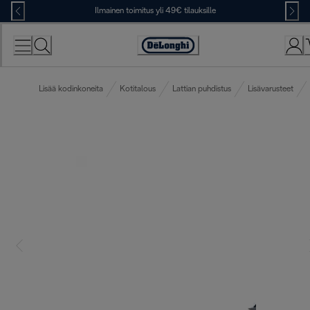
Skip
Ilmainen toimitus yli 49€ tilauksille
to
Content
Accessibility
Statement
Lisää kodinkoneita
Kotitalous
Lattian puhdistus
Lisävarusteet