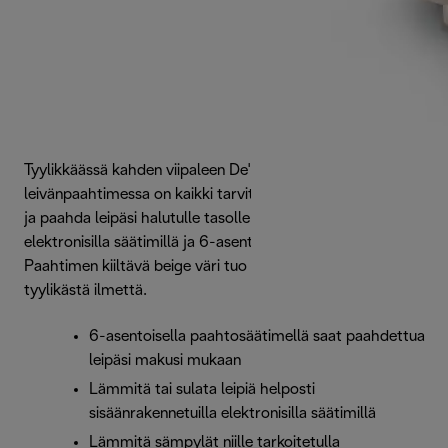
Tyylikkäässä kahden viipaleen De'Longhi Icona Metallics -
leivänpaahtimessa on kaikki tarvitsemasi. Lämmitä, sulata
ja paahda leipäsi halutulle tasolle integroiduilla
elektronisilla säätimillä ja 6-asentoisella paahtosäätimellä.
Paahtimen kiiltävä beige väri tuo keittiöön modernin
tyylikästä ilmettä.
6-asentoisella paahtosäätimellä saat paahdettua
leipäsi makusi mukaan
Lämmitä tai sulata leipiä helposti
sisäänrakennetuilla elektronisilla säätimillä
Lämmitä sämpylät niille tarkoitetulla