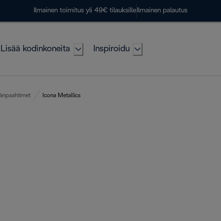
Ilmainen toimitus yli 49€ tilauksille
Ilmainen palautus
Lisää kodinkoneita
Inspiroidu
ivänpaahtimet
Icona Metallics