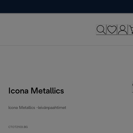
Icona Metallics
Icona Metallics -leivänpaahtimet
CTOT2103.BG