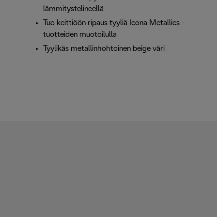
lämmitystelineellä
Tuo keittiöön ripaus tyyliä Icona Metallics -
tuotteiden muotoilulla
Tyylikäs metallinhohtoinen beige väri