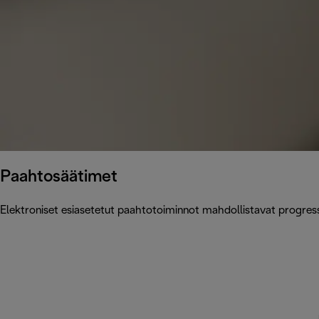
Paahtosäätimet
Elektroniset esiasetetut paahtotoiminnot mahdollistavat progressi