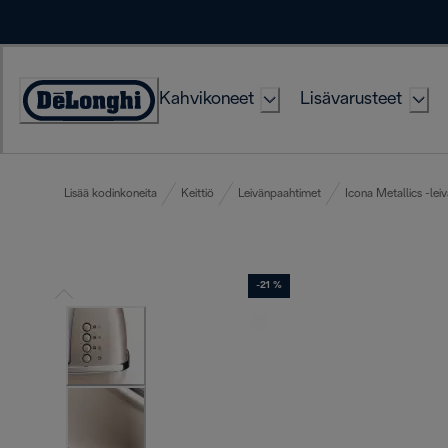
Skip
to
Content
Kahvikoneet
Lisävarusteet
Accessibility
Statement
Lisää kodinkoneita
Keittiö
Leivänpaahtimet
Icona Metallics -le
-21 %