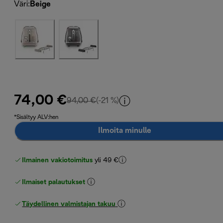
Väri
:
Beige
74,00 €
alkuperäinen hinta 94,00 €
94,00 €
(-21 %)
*Sisältyy ALV:hen
Ilmoita minulle
Ilmainen vakiotoimitus
yli 49 €
Ilmaiset palautukset
Täydellinen valmistajan takuu