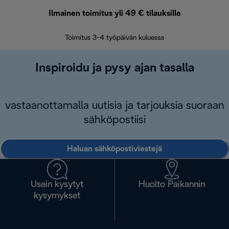
Ilmainen toimitus yli 49 € tilauksille
F
Toimitus 3-4 työpäivän kuluessa
Vap
Inspiroidu ja pysy ajan tasalla
vastaanottamalla uutisia ja tarjouksia suoraan
sähköpostiisi
Haluan sähköpostiviestejä
Usein kysytyt
Huolto Paikannin
kysymykset