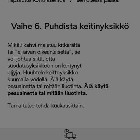
napsautus kohti asentoa ”7” sen ollessa päällä.
Vaihe 6. Puhdista keitinyksikkö
Mikäli kahvi maistuu kitkerältä
tai ”ei aivan oikeanlaiselta”, se
voi johtua siitä, että
suodatusyksikköön on kertynyt
öljyjä. Huuhtele keittoyksikkö
kuumalla vedellä. Älä käytä
pesuainetta tai mitään liuotinta.
Älä käytä
pesuainetta tai mitään liuotinta.
Tämä tulee tehdä kuukausittain.