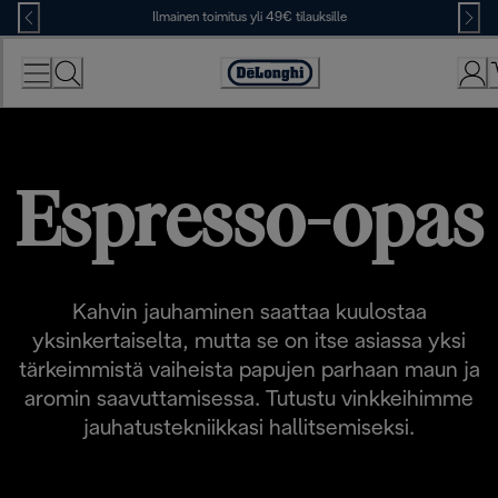
Skip
Ilmainen toimitus yli 49€ tilauksille
to
Content
Accessibility
Statement
Espresso-opas
Kahvin jauhaminen saattaa kuulostaa
yksinkertaiselta, mutta se on itse asiassa yksi
tärkeimmistä vaiheista papujen parhaan maun ja
aromin saavuttamisessa. Tutustu vinkkeihimme
jauhatustekniikkasi hallitsemiseksi.