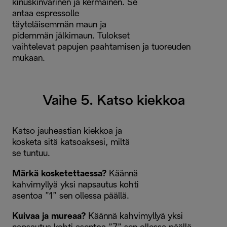
kinuskinvärinen ja kermainen. Se
antaa espressolle
täyteläisemmän maun ja
pidemmän jälkimaun. Tulokset
vaihtelevat papujen paahtamisen ja tuoreuden
mukaan.
Vaihe 5. Katso kiekkoa
Katso jauheastian kiekkoa ja
kosketa sitä katsoaksesi, miltä
se tuntuu.
Märkä kosketettaessa?
Käännä
kahvimyllyä yksi napsautus kohti
asentoa ”1” sen ollessa päällä.
Kuivaa ja mureaa?
Käännä kahvimyllyä yksi