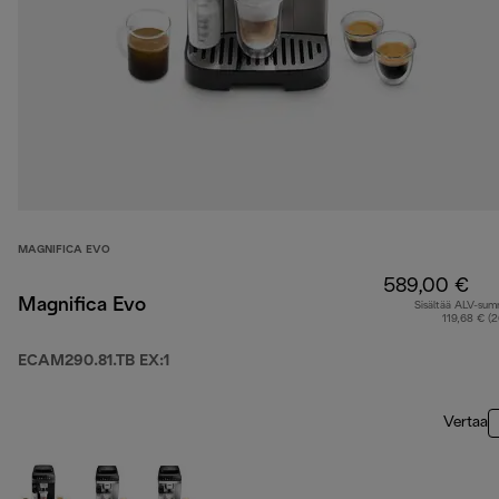
MAGNIFICA EVO
589,00 €
Magnifica Evo
Sisältää ALV-su
119,68 € (
ECAM290.81.TB EX:1
Vertaa