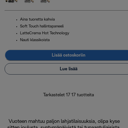
Aina tuoretta kahvia
Soft Touch hallintapaneeli
LatteCrema Hot Technology
Nauti klassikoista
Lisää ostoskoriin
Lue lisää
Tarkastelet 17 17 tuotteita
Vuoteen mahtuu paljon lahjatilaisuuksia, olipa kyse
sitten joulusta, syntymäpäivistä tai tupaantuliaisista.