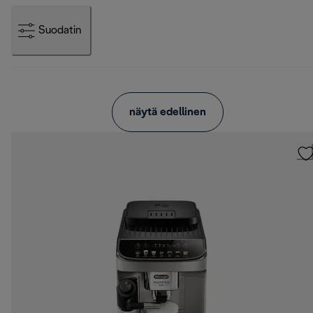
Suodatin
näytä edellinen