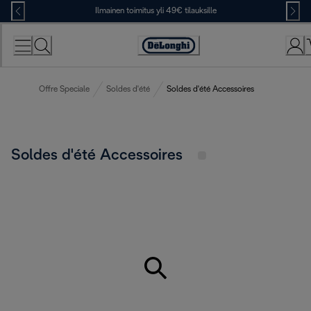
Skip
Ilmainen toimitus yli 49€ tilauksille
to
Content
Accessibility
Statement
Offre Speciale
Soldes d'été
Soldes d'été Accessoires
Soldes d'été Accessoires