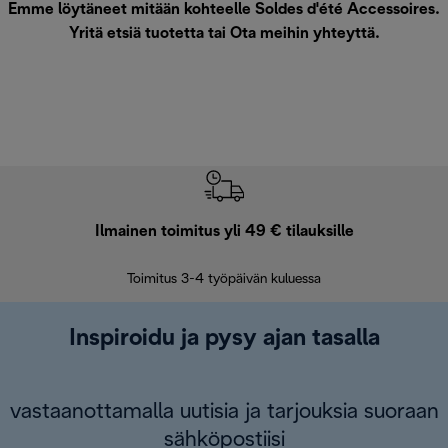
Emme löytäneet mitään kohteelle Soldes d'été Accessoires.
Yritä etsiä tuotetta tai
Ota meihin yhteyttä
.
Ilmainen toimitus yli 49 € tilauksille
F
Toimitus 3-4 työpäivän kuluessa
Vap
Inspiroidu ja pysy ajan tasalla
vastaanottamalla uutisia ja tarjouksia suoraan
sähköpostiisi