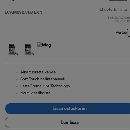
569,00 €
Ehdotettu hinta
ECAM292.81.B EX:1
Sisältää ALV-su
a
95,29 € (
Vertaa
Aina tuoretta kahvia
Soft Touch hallintapaneeli
LatteCrema Hot Technology
Nauti klassikoista
Lisää ostoskoriin
Lue lisää