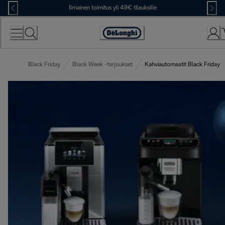
Skip
Ilmainen toimitus yli 49€ tilauksille
to
Content
Accessibility
Statement
Black Friday
Black Week -tarjoukset
Kahviautomaatit Black Friday