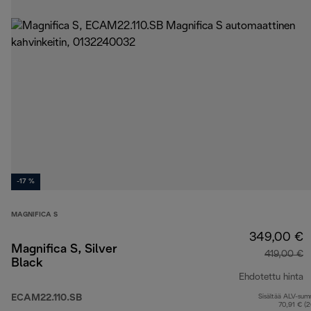
-17 %
MAGNIFICA S
349,00 €
Magnifica S, Silver
419,00 €
Black
Ehdotettu hinta
ECAM22.110.SB
Sisältää ALV-su
a
70,91 € (