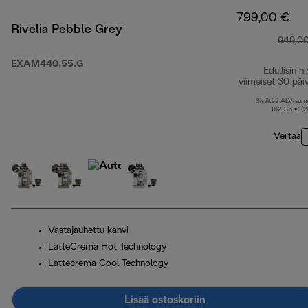
799,00 €
Rivelia Pebble Grey
949,0
EXAM440.55.G
Edullisin hi
viimeiset 30 päi
Sisältää ALV-su
162,35 € (
Vertaa
Vastajauhettu kahvi
LatteCrema Hot Technology
Lattecrema Cool Technology
Lisää ostoskoriin