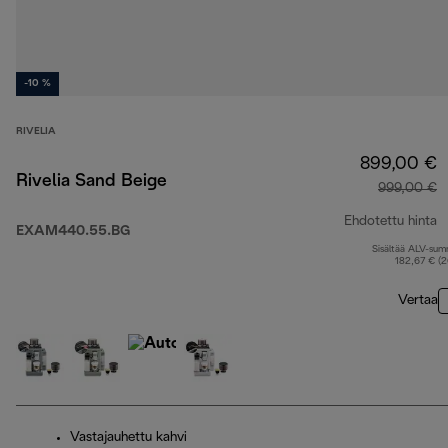
-10 %
RIVELIA
899,00 €
Rivelia Sand Beige
999,00 €
Ehdotettu hinta
EXAM440.55.BG
Sisältää ALV-su
a
182,67 € (
Vertaa
Vastajauhettu kahvi