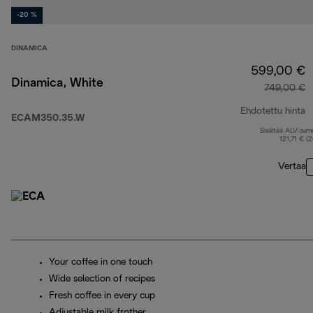
-20 %
DINAMICA
599,00 €
Dinamica, White
749,00 €
Ehdotettu hinta
ECAM350.35.W
Sisältää ALV-su
a
121,71 € (
Vertaa
Your coffee in one touch
Wide selection of recipes
Fresh coffee in every cup
Adjustable milk frother