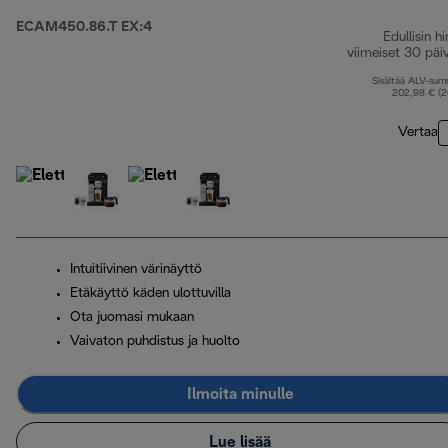
ECAM450.86.T EX:4
Edullisin hi
viimeiset 30 päi
Sisältää ALV-su
202,98 € (
Vertaa
Intuitiivinen värinäyttö
Etäkäyttö käden ulottuvilla
Ota juomasi mukaan
Vaivaton puhdistus ja huolto
Ilmoita minulle
Lue lisää