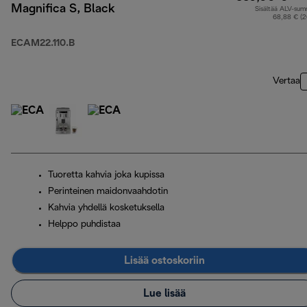
Magnifica S, Black
Sisältää ALV-su
68,88 € (
ECAM22.110.B
Vertaa
Tuoretta kahvia joka kupissa
Perinteinen maidonvaahdotin
Kahvia yhdellä kosketuksella
Helppo puhdistaa
Lisää ostoskoriin
Lue lisää