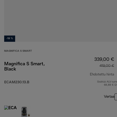
-19 %
MAGNIFICA S SMART
339,00 €
Magnifica S Smart,
419,00 €
Black
Ehdotettu hinta
ECAM230.13.B
Sisältää ALV-su
a
68,88 € (
Vertaa