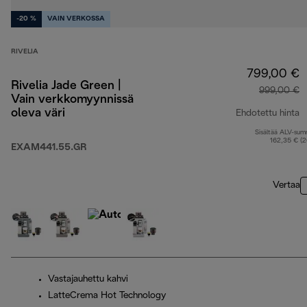
-20 %
VAIN VERKOSSA
RIVELIA
799,00 €
Rivelia Jade Green |
999,00 €
Vain verkkomyynnissä
oleva väri
Ehdotettu hinta
Sisältää ALV-su
a
162,35 € (
EXAM441.55.GR
Vertaa
Vastajauhettu kahvi
LatteCrema Hot Technology