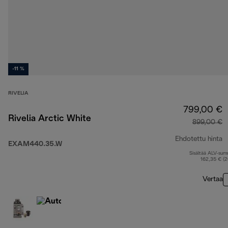
-11 %
RIVELIA
799,00 €
Rivelia Arctic White
899,00 €
Ehdotettu hinta
EXAM440.35.W
Sisältää ALV-su
a
162,35 € (
Vertaa