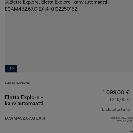
-12 %
ELETTA EXPLORE
1 099,00 €
Eletta Explore -
1 249,00 €
kahviautomaatti
Ehdotettu hinta
ECAM452.67.G EX:4
Sisältää ALV-su
a
223,30 € (