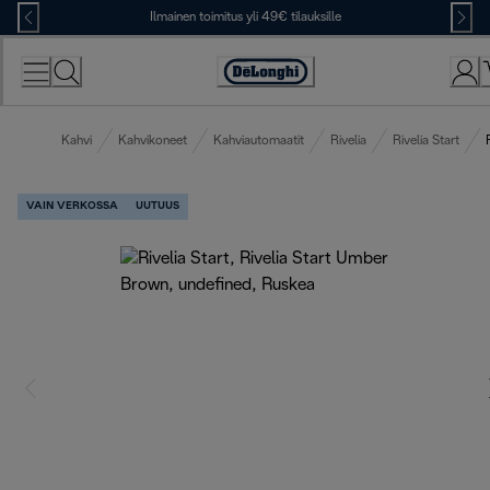
Skip
Ilmainen toimitus yli 49€ tilauksille
to
Content
Accessibility
Statement
Kahvi
Kahvikoneet
Kahviautomaatit
Rivelia
Rivelia Start
VAIN VERKOSSA
UUTUUS