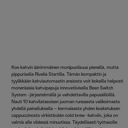
Koe kahvin äärimmäinen monipuolisuus pienellä, mutta
pippurisella Rivelia Startilla. Tämän kompaktin ja
tyylikkään kahviautomaatin ansiosta voit kokeilla helposti
monenlaisia kahvipapuja innovatiivisella Bean Switch
System -järjestelmällä ja vaihdettavilla papusäiliöillä.
Nauti 10 kahvilatasoisen juoman runsaasta valikoimasta
yhdellä painalluksella – kermaisesta yhden kosketuksen
cappuccinosta virkistävään cold brew -kahviin, joka on
valmis alle viidessä minuutissa. Täydellisesti työtasolle