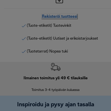
Rekisteröi tuotteesi
(Tuote-etiketit) Tuotevinkit
(Tuote-etiketit) Uutiset ja erikoistarjoukset
(Tuotetarrat) Nopea tuki
Ilmainen toimitus yli 49 € tilauksille
F
Toimitus 3-4 työpäivän kuluessa
Vap
Inspiroidu ja pysy ajan tasalla