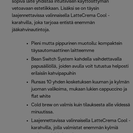
sopiva laite yhdistää intuitiivisen käyttöliittymän
vetoavaan estetiikkaan. Lisäksi se on täysin
laajennettavissa valinnaisella LatteCrema Cool -
karahvilla, joka tarjoaa entistä enemmän
jääkahvinautintoja.
Pieni mutta pippurinen muotoilu: kompaktein
täysautomaattinen laitteemme
Bean Switch System kahdella vaihdettavalla
papusäiliöllä, joiden avulla voit tutustua helposti
erilaisiin kahvipapuihin
Runsas 10 yhden kosketuksen kuuman ja kylmän
juoman valikoima, mukaan lukien cappuccino ja
flat white
Cold brew on valmis kuin tilauksesta alle viidessä
minuutissa.
Laajennettavissa valinnaisella LatteCrema Cool -
karahvilla, jolla valmistat enemmän kylmiä