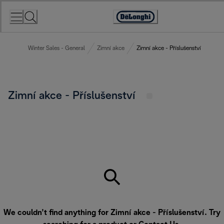
Skip
to
Accessibility
Content
Statement
Winter Sales - General
Zimní akce
Zimní akce - Příslušenství
Zimní akce - Příslušenství
We couldn’t find anything for Zimní akce - Příslušenství. Try