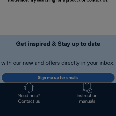
spotřebiče. Try searching for a product or
Contact Us
.
Get inspired & Stay up to date
with our new and offers directly in your inbox.
Sign me up for emails
Need help?
Instruction
Contact us
manuals