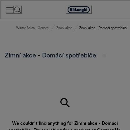
Skip
to
Accessibility
Content
Statement
Winter Sales - General
Zimní akce
Zimní akce - Domácí spotřebiče
Zimní akce - Domácí spotřebiče
We couldn’t find anything for Zimní akce - Domácí