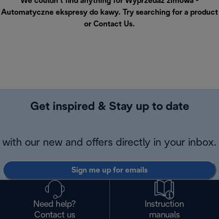
We couldn’t find anything for Wyprzedaż zimowa -
Automatyczne ekspresy do kawy. Try searching for a product
or
Contact Us
.
Get inspired & Stay up to date
with our new and offers directly in your inbox.
Sign me up for emails
Need help?
Instruction
Contact us
manuals