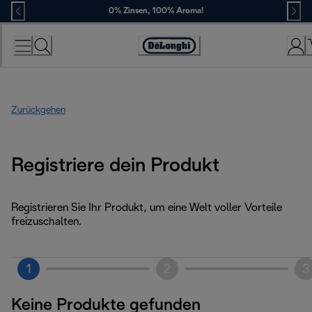
Skip
0% Zinsen, 100% Aroma!
to
Content
Erklärung
zur
Zugänglichkeit
Zurückgehen
Registriere dein Produkt
Registrieren Sie Ihr Produkt, um eine Welt voller Vorteile
freizuschalten.
1
2
3
Keine Produkte gefunden