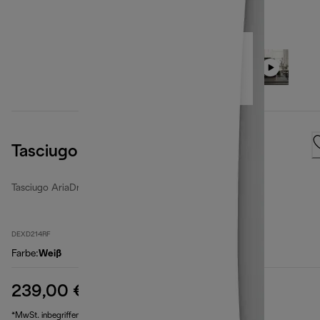
Tasciugo AriaDry Multi
Tasciugo AriaDry Multi
DEXD214RF
Farbe
:
Weiß
239,00 €
Originalpreis 317,00 €
317,00 €
(-25 %)
*MwSt. inbegriffen