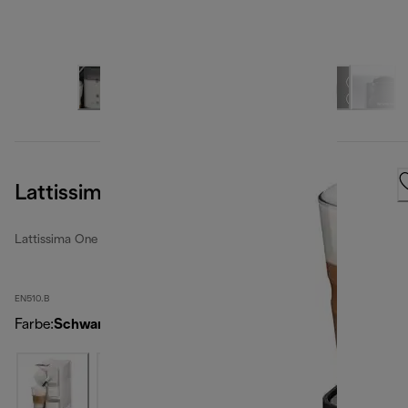
Lattissima One, Black
Lattissima One
EN510.B
Farbe
:
Schwarz