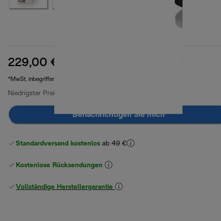
229,00 €
Originalpreis 279,90 €
279,90 €
(-18 %)
*MwSt. inbegriffen
Niedrigster Preis seit 30 Tagen
229,00 €
Benachrichtigen Sie mich
Standardversand kostenlos
ab 49 €
Kostenlose Rücksendungen
Vollständige Herstellergarantie