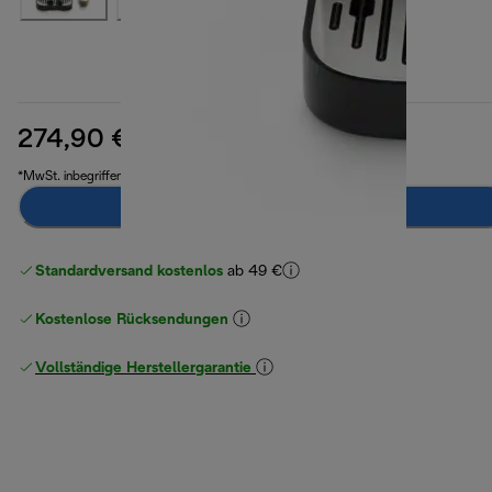
274,90 €
Originalpreis 449,90 €
449,90 €
(-39 %)
*MwSt. inbegriffen
Benachrichtigen Sie mich
Standardversand kostenlos
ab 49 €
Kostenlose Rücksendungen
Vollständige Herstellergarantie