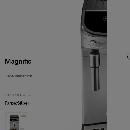
Magnifica Evo
Generalüberholte Kaffeevollautomaten
FEB2931.SB-second
Farbe
:
Silber