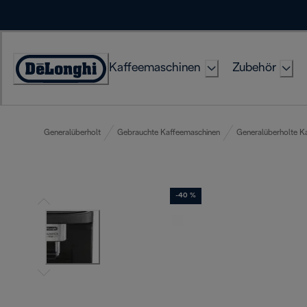
Skip
to
Content
Kaffeemaschinen
Zubehör
Erklärung
zur
Zugänglichkeit
Generalüberholt
Gebrauchte Kaffeemaschinen
Generalüberholte K
-40 %