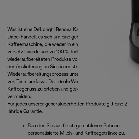
Was ist eine De'Longhi Renova Kaffeemaschine?
Dabei handelt es sich um eine gebrauchte
Kaffeemaschine, die wieder in einen neuwertigen Zustand
versetzt wurde und zu 100 % funktionstüchtig ist. Die
wiederaufbereiteten Produkte von De'Longhi werden vor
der Auslieferung an Sie einem strengen
Wiederaufbereitungsprozess unterzogen, der eine Reihe
von Tests umfasst. Der ideale Weg, um perfekten
Kaffeegenuss zu erleben und gleichzeitig Abfall zu
vermeiden.
Für jedes unserer generalüberholten Produkte gilt eine 2-
jährige Garantie.
Bereiten Sie aus frisch gemahlenen Bohnen
personalisierte Milch- und Kaffeegetränke zu.