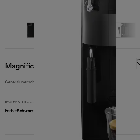
Magnifica S Smart
Generalüberholte Kaffeevollautomaten
ECAM230.13.B-second
Farbe
:
Schwarz