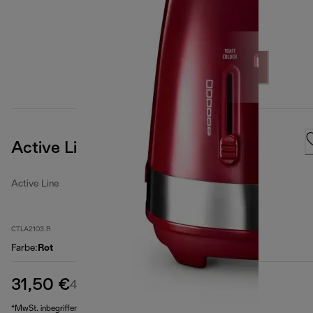
Active Line
Active Line
CTLA2103.R
Farbe
:
Rot
31,50 €
Originalpreis 42,90 €
42,90 €
(-27 %)
*MwSt. inbegriffen