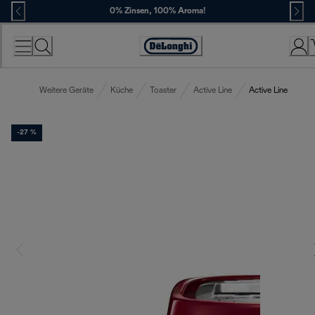
Skip
0% Zinsen, 100% Aroma!
to
Content
Erklärung
zur
Zugänglichkeit
Weitere Geräte
Küche
Toaster
Active Line
Active Line
-27 %