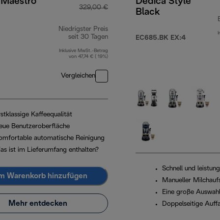
 Maestro
Dedica Style
329,00 €
Black
Niedrigster Preis
I
90 €
seit 30 Tagen
EC685.BK EX:4
Inklusive MwSt.-Betrag
von 47,74 € ( 19%)
Vergleichen
stklassige Kaffeequalität
eue Benutzeroberfläche
omfortable automatische Reinigung
as ist im Lieferumfang enthalten?
Schnell und leistun
m Warenkorb hinzufügen
Manueller Milchau
Eine große Auswahl
Mehr entdecken
Doppelseitige Auff