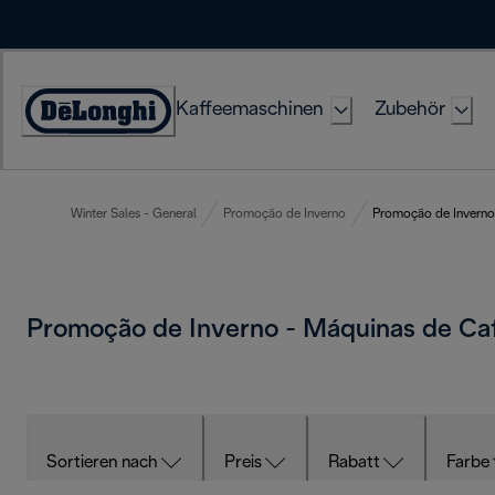
Skip
to
Content
Kaffeemaschinen
Zubehör
Erklärung
zur
Zugänglichkeit
Winter Sales - General
Promoção de Inverno
Promoção de Inverno
Promoção de Inverno - Máquinas de C
Sortieren nach
Preis
Rabatt
Farbe