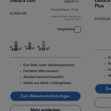
Dedica Duo
Dedica
299,90 €
Plus
Empfohlener Preis
EC890.GR
Inklusive MwSt.-Betrag von
Originalpreis 299,
EC950.M
34,97 € ( 19%)
Vergleichen
Er
N
Eine Welt voller Getränkeoptionen
K
Perfekter Mikroschaum
W
Absolut benutzerfreundlich
Kaffee aus deiner Lieblingstasse
Zu
Zum Warenkorb hinzufügen
Mehr entdecken