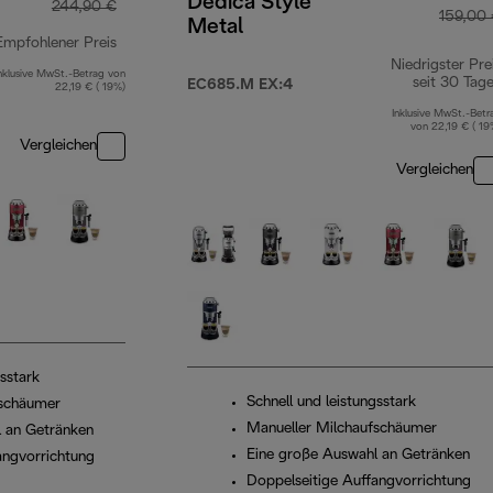
Dedica Style
244,90 €
159,00
Metal
Empfohlener Preis
Niedrigster Pre
nklusive MwSt.-Betrag von
Originalpreis 244,90 €
seit 30 Tag
EC685.M EX:4
22,19 € ( 19%)
Inklusive MwSt.-Betr
von 22,19 € ( 19
Vergleichen
Vergleichen
gsstark
Schnell und leistungsstark
fschäumer
Manueller Milchaufschäumer
 an Getränken
Eine große Auswahl an Getränken
angvorrichtung
Doppelseitige Auffangvorrichtung